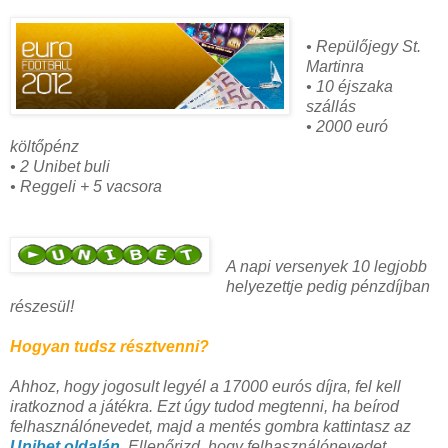
• Repülőjegy St.
Martinra
• 10 éjszaka
szállás
• 2000 euró
költőpénz
• 2 Unibet buli
• Reggeli + 5 vacsora
A napi versenyek 10 legjobb
helyezettje pedig pénzdíjban
részesül!
Hogyan tudsz résztvenni?
Ahhoz, hogy jogosult legyél a 17000 eurós díjra, fel kell
iratkoznod a játékra. Ezt úgy tudod megtenni, ha beírod
felhasználónevedet, majd a mentés gombra kattintasz az
Unibet oldalán
. Ellenőrizd, hogy felhasználónevedet